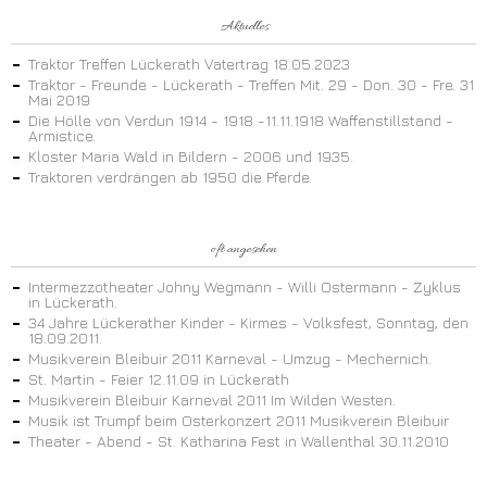
Aktuelles
Traktor Treffen Lückerath Vatertrag 18.05.2023
Traktor - Freunde - Lückerath - Treffen Mit. 29 - Don. 30 - Fre. 31
Mai 2019
Die Hölle von Verdun 1914 - 1918 -11.11.1918 Waffenstillstand -
Armistice.
Kloster Maria Wald in Bildern - 2006 und 1935.
Traktoren verdrängen ab 1950 die Pferde.
oft angesehen
Intermezzotheater Johny Wegmann - Willi Ostermann - Zyklus
in Lückerath.
34 Jahre Lückerather Kinder - Kirmes - Volksfest, Sonntag, den
18.09.2011.
Musikverein Bleibuir 2011 Karneval - Umzug - Mechernich.
St. Martin - Feier 12.11.09 in Lückerath
Musikverein Bleibuir Karneval 2011 Im Wilden Westen.
Musik ist Trumpf beim Osterkonzert 2011 Musikverein Bleibuir
Theater - Abend - St. Katharina Fest in Wallenthal 30.11.2010