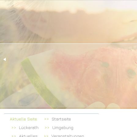
Herzlich 
bei Famil
Aktuelle Seite:
Startseite
Lückerath
Umgebung
Aktuelles
Veranstaltungen