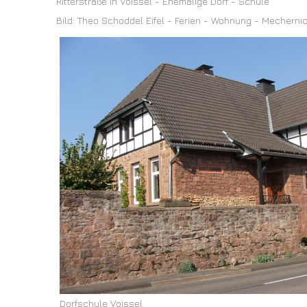
Ritterstraße in Voissel - Ehemalige Dorf - Schule
Bild: Theo Schoddel Eifel - Ferien - Wohnung - Mecherni
Dorfschule Voissel