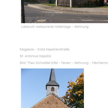
Liebevoll restaurierte Hofanlage - Wohnung
Kaigasse - Ecke Kapellenstraße
St. Antonius Kapelle
Bild: Theo Schoddel Eifel - Ferien - Wohnung - Mecherni