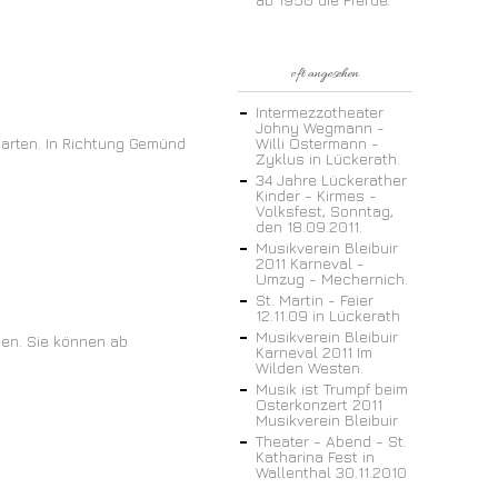
oft angesehen
Intermezzotheater
Johny Wegmann -
garten. In Richtung Gemünd
Willi Ostermann -
Zyklus in Lückerath.
34 Jahre Lückerather
Kinder - Kirmes -
Volksfest, Sonntag,
den 18.09.2011.
Musikverein Bleibuir
2011 Karneval -
Umzug - Mechernich.
St. Martin - Feier
12.11.09 in Lückerath
Musikverein Bleibuir
nen. Sie können ab
Karneval 2011 Im
Wilden Westen.
Musik ist Trumpf beim
Osterkonzert 2011
Musikverein Bleibuir
Theater - Abend - St.
Katharina Fest in
Wallenthal 30.11.2010