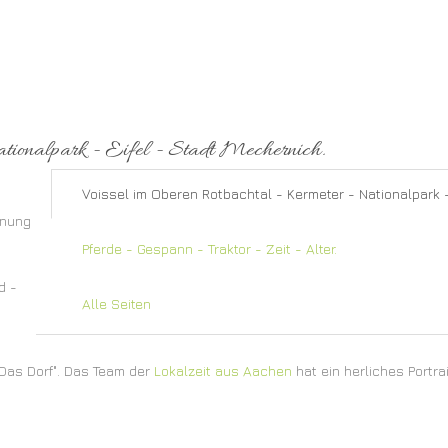
ationalpark - Eifel - Stadt Mechernich.
Voissel im Oberen Rotbachtal - Kermeter - Nationalpark -
hnung
Pferde - Gespann - Traktor - Zeit - Alter.
d -
Alle Seiten
 Das Dorf". Das Team der
Lokalzeit aus Aachen
hat ein herliches Portra