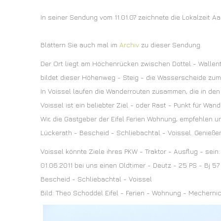
In seiner Sendung vom 11.01.07 zeichnete die Lokalzeit A
Blättern Sie auch mal im
Archiv
zu dieser Sendung.
Der Ort liegt am Höchenrücken zwischen Dottel - Wallen
bildet dieser Höhenweg - Steig - die Wasserscheide zum U
In Voissel laufen die Wanderrouten zusammen, die in den 
Voissel ist ein beliebter Ziel - oder Rast - Punkt für Wan
Wir, die Gastgeber der Eifel Ferien Wohnung, empfehlen 
Lückerath - Bescheid - Schliebachtal - Voissel. Genießen 
Voissel könnte Ziele ihres PKW - Traktor - Ausflug - sei
01.06.2011 bei uns einen Oldtimer - Deutz - 25 PS - Bj 57
Bescheid - Schliebachtal - Voissel
Bild: Theo Schoddel Eifel - Ferien - Wohnung - Mecherni