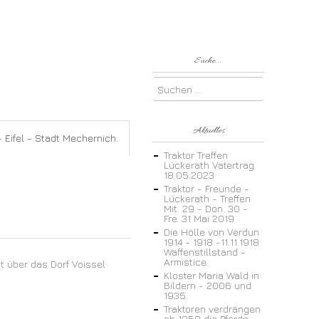
Suche...
Aktuelles
 Eifel - Stadt Mechernich.
Traktor Treffen
Lückerath Vatertrag
18.05.2023
Traktor - Freunde -
Lückerath - Treffen
Mit. 29 - Don. 30 -
Fre. 31 Mai 2019
Die Hölle von Verdun
1914 - 1918 -11.11.1918
Waffenstillstand -
Armistice.
it über das Dorf Voissel
Kloster Maria Wald in
Bildern - 2006 und
1935.
Traktoren verdrängen
ab 1950 die Pferde.