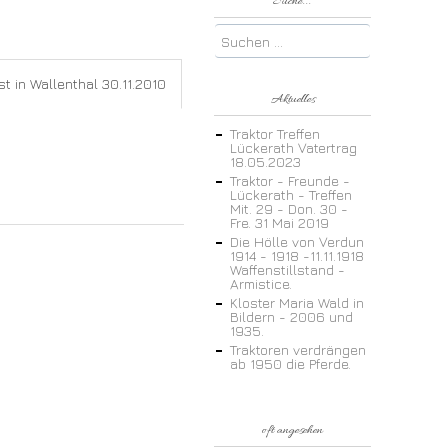
Suche...
st in Wallenthal 30.11.2010
Aktuelles
Traktor Treffen
Lückerath Vatertrag
18.05.2023
Traktor - Freunde -
Lückerath - Treffen
Mit. 29 - Don. 30 -
Fre. 31 Mai 2019
Die Hölle von Verdun
1914 - 1918 -11.11.1918
Waffenstillstand -
Armistice.
Kloster Maria Wald in
Bildern - 2006 und
1935.
Traktoren verdrängen
ab 1950 die Pferde.
oft angesehen