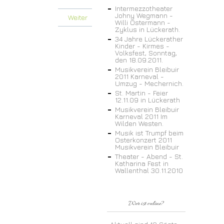
Intermezzotheater
Johny Wegmann -
Weiter
Willi Ostermann -
Zyklus in Lückerath.
34 Jahre Lückerather
Kinder - Kirmes -
Volksfest, Sonntag,
den 18.09.2011.
Musikverein Bleibuir
2011 Karneval -
Umzug - Mechernich.
St. Martin - Feier
12.11.09 in Lückerath
Musikverein Bleibuir
Karneval 2011 Im
Wilden Westen.
Musik ist Trumpf beim
Osterkonzert 2011
Musikverein Bleibuir
Theater - Abend - St.
Katharina Fest in
Wallenthal 30.11.2010
Wer ist online?