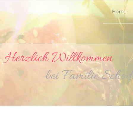
Home
zlich Willkommen
amilie Schodde