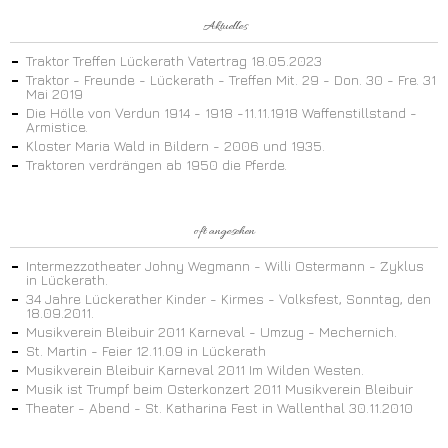
Aktuelles
Traktor Treffen Lückerath Vatertrag 18.05.2023
Traktor - Freunde - Lückerath - Treffen Mit. 29 - Don. 30 - Fre. 31
Mai 2019
Die Hölle von Verdun 1914 - 1918 -11.11.1918 Waffenstillstand -
Armistice.
Kloster Maria Wald in Bildern - 2006 und 1935.
Traktoren verdrängen ab 1950 die Pferde.
oft angesehen
Intermezzotheater Johny Wegmann - Willi Ostermann - Zyklus
in Lückerath.
34 Jahre Lückerather Kinder - Kirmes - Volksfest, Sonntag, den
18.09.2011.
Musikverein Bleibuir 2011 Karneval - Umzug - Mechernich.
St. Martin - Feier 12.11.09 in Lückerath
Musikverein Bleibuir Karneval 2011 Im Wilden Westen.
Musik ist Trumpf beim Osterkonzert 2011 Musikverein Bleibuir
Theater - Abend - St. Katharina Fest in Wallenthal 30.11.2010