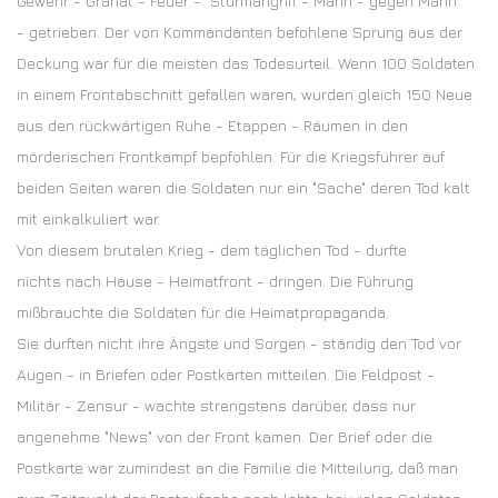
Gewehr - Granat - Feuer - Sturmangriff - Mann - gegen Mann
- getrieben. Der von Kommandanten befohlene Sprung aus der
Deckung war für die meisten das Todesurteil. Wenn 100 Soldaten
in einem Frontabschnitt gefallen waren, wurden gleich 150 Neue
aus den rückwärtigen Ruhe - Etappen - Räumen in den
mörderischen Frontkampf bepfohlen. Für die Kriegsführer auf
beiden Seiten waren die Soldaten nur ein "Sache" deren Tod kalt
mit einkalkuliert war.
Von diesem brutalen Krieg - dem täglichen Tod - durfte
nichts nach Hause - Heimatfront - dringen. Die Führung
mißbrauchte die Soldaten für die Heimatpropaganda.
Sie durften nicht ihre Ängste und Sorgen - ständig den Tod vor
Augen - in Briefen oder Postkarten mitteilen. Die Feldpost -
Militär - Zensur - wachte strengstens darüber, dass nur
angenehme "News" von der Front kamen. Der Brief oder die
Postkarte war zumindest an die Familie die Mitteilung, daß man