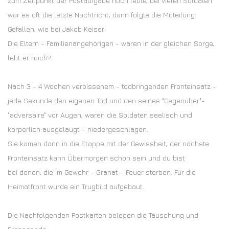
zum Zeitpunkt der Postaufgabe noch lebte, bei vielen Soldaten
war es oft die letzte Nachtricht, dann folgte die Mitteilung:
Gefallen, wie bei Jakob Keiser.
Die Eltern - Familienangehörigen - waren in der gleichen Sorge,
lebt er noch?
Nach 3 - 4 Wochen verbissenem - todbringenden Fronteinsatz -
jede Sekunde den eigenen Tod und den seines "Gegenüber"-
"adversaire" vor Augen, waren die Soldaten seelisch und
körperlich ausgelaugt - niedergeschlagen.
Sie kamen dann in die Etappe mit der Gewissheit, der nächste
Fronteinsatz kann Übermorgen schon sein und du bist
bei denen, die im Gewehr - Granat - Feuer sterben. Für die
Heimatfront wurde ein Trugbild aufgebaut.
Die Nachfolgenden Postkarten belegen die Täuschung und