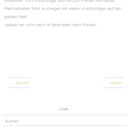
November. Trotz inbrünstiger Aufrufe zum Frieden, korruptes
Machtstreben führt zu Kriegen mit vielen Unschuldigen auf der
ganzen Welt.
Lassen wir nicht nach im Bestreben nach Frieden.
Zurück
Weiter
Suche...