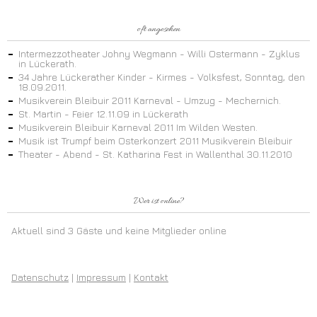
oft angesehen
Intermezzotheater Johny Wegmann - Willi Ostermann - Zyklus
in Lückerath.
34 Jahre Lückerather Kinder - Kirmes - Volksfest, Sonntag, den
18.09.2011.
Musikverein Bleibuir 2011 Karneval - Umzug - Mechernich.
St. Martin - Feier 12.11.09 in Lückerath
Musikverein Bleibuir Karneval 2011 Im Wilden Westen.
Musik ist Trumpf beim Osterkonzert 2011 Musikverein Bleibuir
Theater - Abend - St. Katharina Fest in Wallenthal 30.11.2010
Wer ist online?
Aktuell sind 3 Gäste und keine Mitglieder online
Datenschutz
|
Impressum
|
Kontakt