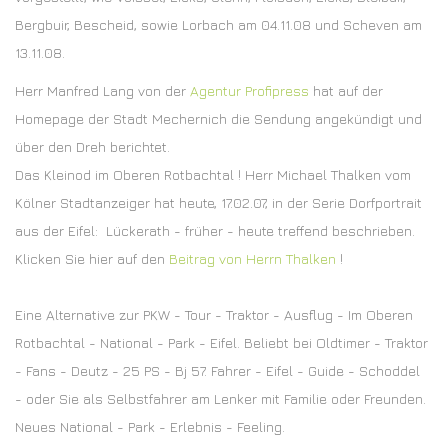
Bergbuir, Bescheid, sowie Lorbach am 04.11.08 und Scheven am
13.11.08.
Herr Manfred Lang von der
Agentur Profipress
hat auf der
Homepage der Stadt Mechernich die Sendung angekündigt und
über den Dreh berichtet.
Das Kleinod im Oberen Rotbachtal ! Herr Michael Thalken vom
Kölner Stadtanzeiger hat heute, 17.02.07, in der Serie Dorfportrait
aus der Eifel: Lückerath - früher - heute treffend beschrieben.
Klicken Sie hier auf den
Beitrag von Herrn Thalken
!
Eine Alternative zur PKW - Tour - Traktor - Ausflug - Im Oberen
Rotbachtal - National - Park - Eifel. Beliebt bei Oldtimer - Traktor
- Fans - Deutz - 25 PS - Bj 57. Fahrer - Eifel - Guide - Schoddel
- oder Sie als Selbstfahrer am Lenker mit Familie oder Freunden.
Neues National - Park - Erlebnis - Feeling.