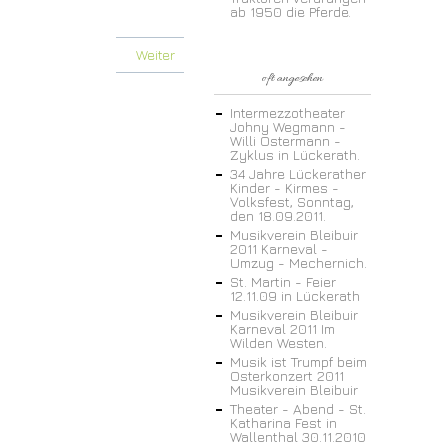
ab 1950 die Pferde.
Weiter
oft angesehen
Intermezzotheater
Johny Wegmann -
Willi Ostermann -
Zyklus in Lückerath.
34 Jahre Lückerather
Kinder - Kirmes -
Volksfest, Sonntag,
den 18.09.2011.
Musikverein Bleibuir
2011 Karneval -
Umzug - Mechernich.
St. Martin - Feier
12.11.09 in Lückerath
Musikverein Bleibuir
Karneval 2011 Im
Wilden Westen.
Musik ist Trumpf beim
Osterkonzert 2011
Musikverein Bleibuir
Theater - Abend - St.
Katharina Fest in
Wallenthal 30.11.2010