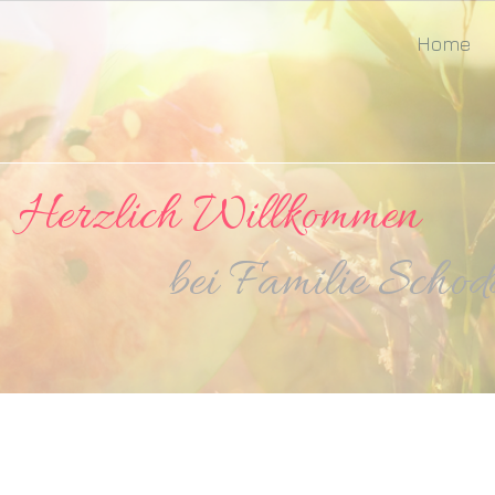
Home
lich Willkommen
milie Schodde