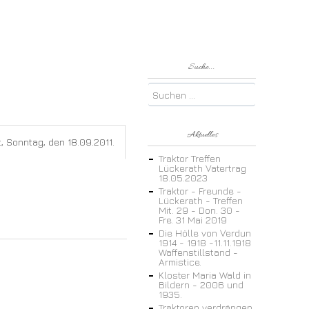
Suche...
Aktuelles
, Sonntag, den 18.09.2011.
Traktor Treffen
Lückerath Vatertrag
18.05.2023
Traktor - Freunde -
Lückerath - Treffen
Mit. 29 - Don. 30 -
Fre. 31 Mai 2019
Die Hölle von Verdun
1914 - 1918 -11.11.1918
Waffenstillstand -
Armistice.
Kloster Maria Wald in
Bildern - 2006 und
1935.
Traktoren verdrängen