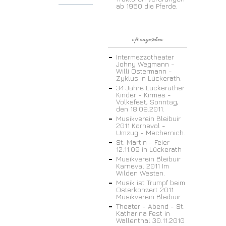
ab 1950 die Pferde.
oft angesehen
Intermezzotheater
Johny Wegmann -
Willi Ostermann -
Zyklus in Lückerath.
34 Jahre Lückerather
Kinder - Kirmes -
Volksfest, Sonntag,
den 18.09.2011.
Musikverein Bleibuir
2011 Karneval -
Umzug - Mechernich.
St. Martin - Feier
12.11.09 in Lückerath
Musikverein Bleibuir
Karneval 2011 Im
Wilden Westen.
Musik ist Trumpf beim
Osterkonzert 2011
Musikverein Bleibuir
Theater - Abend - St.
Katharina Fest in
Wallenthal 30.11.2010