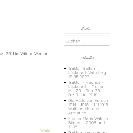
Suche...
val 2011 Im Wilden Westen.
Aktuelles
Traktor Treffen
Lückerath Vatertrag
18.05.2023
Traktor - Freunde -
Lückerath - Treffen
Mit. 29 - Don. 30 -
Fre. 31 Mai 2019
Die Hölle von Verdun
1914 - 1918 -11.11.1918
Waffenstillstand -
Armistice.
Kloster Maria Wald in
Bildern - 2006 und
1935.
Weiter
Traktoren verdrängen