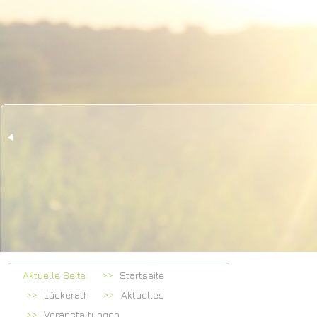
Her
bei F
Aktuelle Seite:
Startseite
Lückerath
Aktuelles
Veranstaltungen