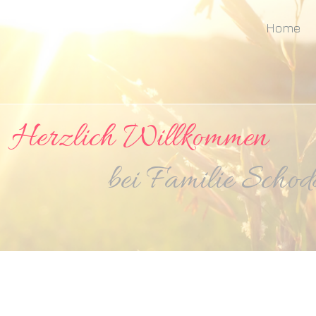
Home
zlich Willkommen
amilie Schodd