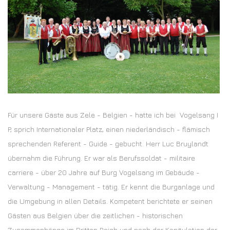
Für unsere Gäste aus Zele - Belgien - hatte ich bei Vogelsang I
P, sprich Internationaler Platz, einen niederländisch - flämisch
sprechenden Referent - Guide - gebucht. Herr Luc Bruylandt
übernahm die Führung. Er war als Berufssoldat - militaire
carriere - über 20 Jahre auf Burg Vogelsang im Gebäude -
Verwaltung - Management - tätig. Er kennt die Burganlage und
die Umgebung in allen Details. Kompetent berichtete er seinen
Gästen aus Belgien über die zeitlichen - historischen
Zusammenhänge im Dritten Reich und nach der Kapitulation der