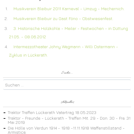
Musikverein Bleibuir 2011 Karneval - Umzug - Mechernich.
Musikverein Bleibuir zu Gast Föno - Obstwiesenfest.
3. Historische Holzkohle - Meiler - Festwochen - in Düttung
21.05. - 08.06.2012
Intermezzotheater Johny Wegmann - Willi Ostermann -
Zyklus in Lückerath.
Suche...
Aktuelles
Traktor Treffen Lückerath Vatertrag 18.05.2023
Traktor - Freunde - Lückerath - Treffen Mit. 29 - Don. 30 - Fre. 31
Mai 2019
Die Hölle von Verdun 1914 - 1918 -11.11.1918 Waffenstillstand -
Armistice.