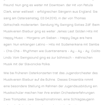
Freund. Nun ging es weiter mit Downtown. der Hit von Petula
Clark, einer weltweit - erfolgreichen Sängerin aus England. Sie
sang am Ostersamstag, 03.04.2010, in der von Thomas
Gottschalk moderierten Sendung My Swinging Sixties ZdF. Beim
Musikverein Bleibuir ging es weiter: James Last Golden Hits mit
Happy Music - Morgens um Sieben - Happy Days are here
again. Nun erklangen Latino - Hits mit Südamerikana mit Samba
- Cha-Cha - Rhythmen wie Guantanamera - Ay - Ay - Ay Ciolito
Lindo. Vom Swingsound ging es zur böhmisch - mährischen
Musik mit der Slavonicka Polka.
Wie bei früheren Osterkonzerten trat das Jugendorchester des
Musikverein Bleibuir auf die Bühne. Dieses Emsenble nimmt
eine besondere Stellung im Rahmen der Jugendausbildung ein.
Musikschüler machen hier ihre ersten Orchestererfahrungen.
Zwei Trompeter, zwei Saxephonistinnen, eine Schlagzeugerin