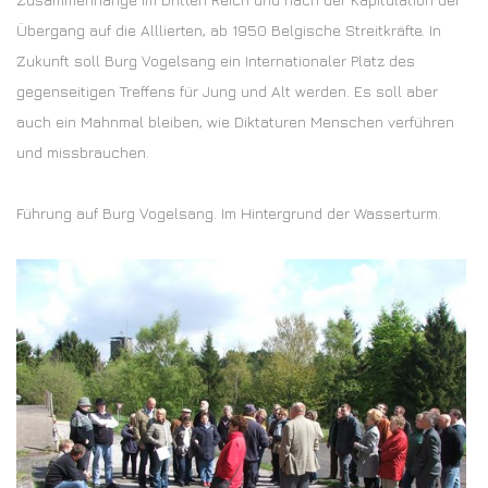
Übergang auf die Alllierten, ab 1950 Belgische Streitkräfte. In
Zukunft soll Burg Vogelsang ein Internationaler Platz des
gegenseitigen Treffens für Jung und Alt werden. Es soll aber
auch ein Mahnmal bleiben, wie Diktaturen Menschen verführen
und missbrauchen.
Führung auf Burg Vogelsang. Im Hintergrund der Wasserturm.