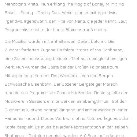
Mendocino, Anita. Nun erklang The Magic of Boney M. mit Ma
Baker - Sunny - Daddy Cool. Weiter ging es mit Irgendwie,
Irgendwo, Irgendwann, den Hits von Nena, die jeder kennt. Laut
Programmliste sollte der bunte Blumenstrauß enden.
Die Musiker wurden mit anhaltendem Beifall belohnt. Die
Zuhörer forderten Zugabe. Es folgte Pirates of the Caribbean,
eine Zusammenfassung beliebter Titel aus dem gleichnamigen
Werk. Nun wurden die Gäste bei der Großen Polonaise zum
Mitsingen aufgefordert: Das Wandern - Von den Bergen -
Schwäbsche Eisenbahn. Der Bozener Bergsteiger Marsch
rundete das Programm ab. Zum schließenden Finale spielte der
Musikverein Session, ein Tonwerk im Sambarhythmus, Stil der
Guggemusik, etwas schräg klingend und immer wieder zu einer
Harmonie findend. Dieses Werk wird ohne Notenvorlage aus dem
Kopfe gespielt. Es muss bei jeder Repräsentation in der selben
Rhythmus - Tonfolge gespielt werden. An" Session" erkennen