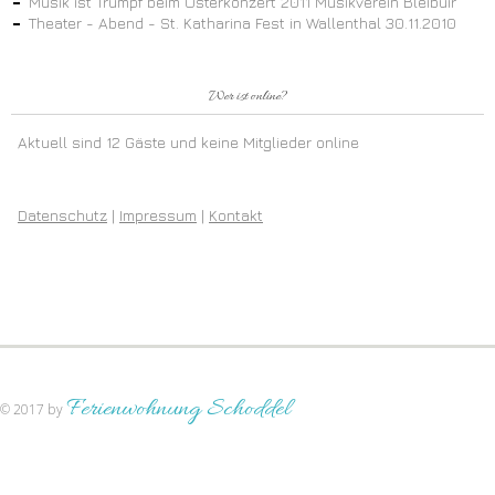
Musik ist Trumpf beim Osterkonzert 2011 Musikverein Bleibuir
Theater - Abend - St. Katharina Fest in Wallenthal 30.11.2010
Wer ist online?
Aktuell sind 12 Gäste und keine Mitglieder online
Datenschutz
|
Impressum
|
Kontakt
Ferienwohnung Schoddel
© 2017 by