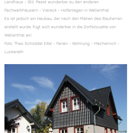
Landhaus - Stil. Passt wunderbar zu den anderen
Fachwerkhäusern - Viereck - Hofanlagen in Wallenthal.
Es ist jedoch ein Neubau, der nach den Plänen des Bauherren
erstellt wurde. Fügt sich wunderbar in die Dorfsilouette von
Wallenthal ein.
Foto: Theo Schoddel Eifel - Ferien - Wohnung - Mechernich -
Lückerath