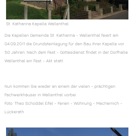
St. Katharina Kapelle Wallenthal
Die Kapellen Gemeinde St. Katharina - Wallenthal feiert am
04.09.2011 die Grundsteinlegung für den Bau ihrer Kapelle vor
50 Jahren. Nach dem Fest - Gottesdienst findet in der Dorfhalle
Wallenthal ein Fest - Akt statt.
Nun kommen Sie wieder an einem der vielen - prächtigen
Fachwerkhäuser in Wallenthal vorbei.
Foto: Theo Schoddel Eifel - Ferien - Wohnung - Mechernich -
Lückerath