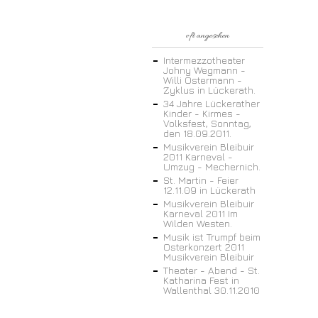
oft angesehen
Intermezzotheater
Johny Wegmann -
Willi Ostermann -
Zyklus in Lückerath.
34 Jahre Lückerather
Kinder - Kirmes -
Volksfest, Sonntag,
den 18.09.2011.
Musikverein Bleibuir
2011 Karneval -
Umzug - Mechernich.
St. Martin - Feier
12.11.09 in Lückerath
Musikverein Bleibuir
Karneval 2011 Im
Wilden Westen.
Musik ist Trumpf beim
Osterkonzert 2011
Musikverein Bleibuir
Theater - Abend - St.
Katharina Fest in
Wallenthal 30.11.2010