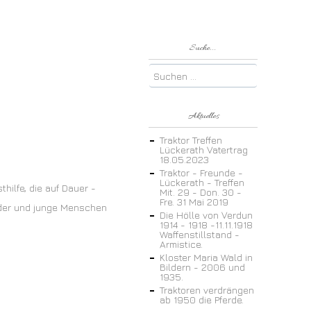
Suche...
Aktuelles
Traktor Treffen
Lückerath Vatertrag
18.05.2023
Traktor - Freunde -
Lückerath - Treffen
thilfe, die auf Dauer -
Mit. 29 - Don. 30 -
Fre. 31 Mai 2019
inder und junge Menschen
Die Hölle von Verdun
1914 - 1918 -11.11.1918
Waffenstillstand -
Armistice.
Kloster Maria Wald in
Bildern - 2006 und
1935.
Traktoren verdrängen
ab 1950 die Pferde.