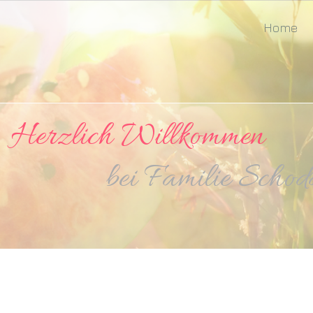
Home
lich Willkommen
milie Schodde