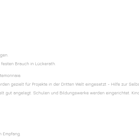
igen.
 festen Brauch in Lückerath.
ortemonnaie.
en gezielt für Projekte in der Dritten Welt eingesetzt - Hilfe zur Selbs
 Welt gut angelegt. Schulen und Bildungswerke werden eingerichtet. K
n Empfang.