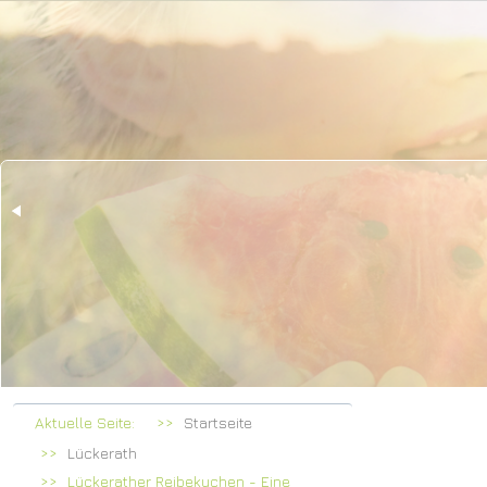
Herz
bei Fa
Aktuelle Seite:
Startseite
Lückerath
Lückerather Reibekuchen - Eine