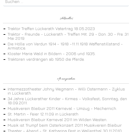
Aktuelles
Traktor Treffen Lückerath Vatertrag 18.05.2023
Traktor - Freunde - Lückerath - Treffen Mit. 29 - Don. 30 - Fre. 31
Mai 2019
Die Hölle von Verdun 1914 - 1918 -11.11.1918 Waffenstillstand -
Armistice.
Kloster Maria Wald in Bildern - 2006 und 1935.
Traktoren verdrängen ab 1950 die Pferde.
oft angesehen
Intermezzotheater Johny Wegmann - Willi Ostermann - Zyklus
in Lückerath.
34 Jahre Lückerather Kinder - Kirmes - Volksfest, Sonntag, den
18.09.2011.
Musikverein Bleibuir 2011 Karneval - Umzug - Mechernich.
St. Martin - Feier 12.11.09 in Lückerath
Musikverein Bleibuir Karneval 2011 Im Wilden Westen.
Musik ist Trumpf beim Osterkonzert 2011 Musikverein Bleibuir
Theater - Abend - St. Katharina Fest in Wallenthal 30.11.2010