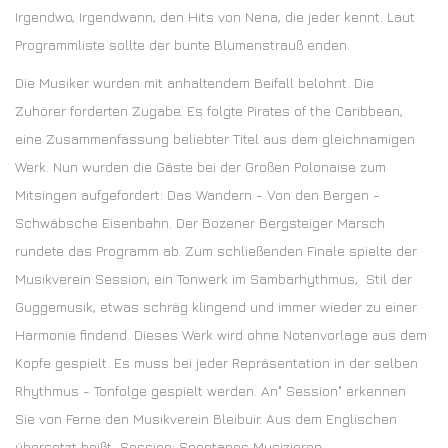
Irgendwo, Irgendwann, den Hits von Nena, die jeder kennt. Laut
Programmliste sollte der bunte Blumenstrauß enden.
Die Musiker wurden mit anhaltendem Beifall belohnt. Die
Zuhörer forderten Zugabe. Es folgte Pirates of the Caribbean,
eine Zusammenfassung beliebter Titel aus dem gleichnamigen
Werk. Nun wurden die Gäste bei der Großen Polonaise zum
Mitsingen aufgefordert: Das Wandern - Von den Bergen -
Schwäbsche Eisenbahn. Der Bozener Bergsteiger Marsch
rundete das Programm ab. Zum schließenden Finale spielte der
Musikverein Session, ein Tonwerk im Sambarhythmus, Stil der
Guggemusik, etwas schräg klingend und immer wieder zu einer
Harmonie findend. Dieses Werk wird ohne Notenvorlage aus dem
Kopfe gespielt. Es muss bei jeder Repräsentation in der selben
Rhythmus - Tonfolge gespielt werden. An" Session" erkennen
Sie von Ferne den Musikverein Bleibuir. Aus dem Englischen
übersetzt heißt Session: Spontanes Musizieren.