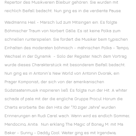
Repertoir des Musikverein Bleibuir gehören. Sie wurden mit
reichlich Beifall bedacht. Nun ging es in die verdiente Pause.
Waidmanns Heil - Marsch lud zum Mitsingen ein. Es folgte
Böhmischer Traum von Norbert Gälle. Es ist keine Polka zum
schnellen runterspielen. Sie fordert die Musiker beim typischen
Einhalten des moderaten böhmisch - mährischen Polka - Tempo,
Wechsel in der Dynamik - Solo der Register. Nach dem Vortrag
wurde dieses Charakterstück mit besonderem Beifall bedacht.
Nun ging es in Antonin`s New World von Antonin Dvorak, ein
Prager Komponist, der sich von der amerikanischen
Südstaatenmusik inspirieren ließ. Es folgte nun der Hit: A whiter
schade of pale mit der die engliche Gruppe Procul Horum die
Charts erorberte. Bei den Hits der "70.ziger Jahre" wurden
Erinnerungen an Rudi Carel wach. Wann wird es endlich Sommer,
Mendocino, Anita. Nun erklang The Magic of Boney M. mit Ma
Baker - Sunny - Daddy Cool. Weiter ging es mit Irgendwie,