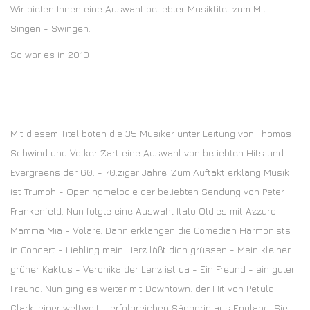
Wir bieten Ihnen eine Auswahl beliebter Musiktitel zum Mit -
Singen - Swingen.
So war es in 2010
Mit diesem Titel boten die 35 Musiker unter Leitung von Thomas
Schwind und Volker Zart eine Auswahl von beliebten Hits und
Evergreens der 60. - 70.ziger Jahre. Zum Auftakt erklang Musik
ist Trumph - Openingmelodie der beliebten Sendung von Peter
Frankenfeld. Nun folgte eine Auswahl Italo Oldies mit Azzuro -
Mamma Mia - Volare. Dann erklangen die Comedian Harmonists
in Concert - Liebling mein Herz läßt dich grüssen - Mein kleiner
grüner Kaktus - Veronika der Lenz ist da - Ein Freund - ein guter
Freund. Nun ging es weiter mit Downtown. der Hit von Petula
Clark, einer weltweit - erfolgreichen Sängerin aus England. Sie