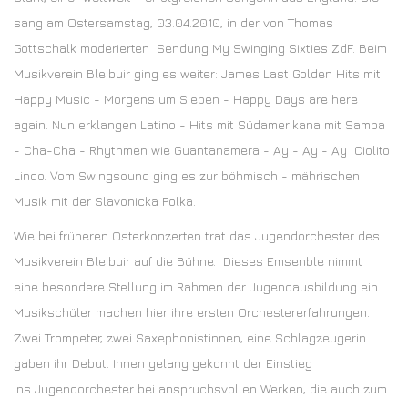
sang am Ostersamstag, 03.04.2010, in der von Thomas
Gottschalk moderierten Sendung My Swinging Sixties ZdF. Beim
Musikverein Bleibuir ging es weiter: James Last Golden Hits mit
Happy Music - Morgens um Sieben - Happy Days are here
again. Nun erklangen Latino - Hits mit Südamerikana mit Samba
- Cha-Cha - Rhythmen wie Guantanamera - Ay - Ay - Ay Ciolito
Lindo. Vom Swingsound ging es zur böhmisch - mährischen
Musik mit der Slavonicka Polka.
Wie bei früheren Osterkonzerten trat das Jugendorchester des
Musikverein Bleibuir auf die Bühne. Dieses Emsenble nimmt
eine besondere Stellung im Rahmen der Jugendausbildung ein.
Musikschüler machen hier ihre ersten Orchestererfahrungen.
Zwei Trompeter, zwei Saxephonistinnen, eine Schlagzeugerin
gaben ihr Debut. Ihnen gelang gekonnt der Einstieg
ins Jugendorchester bei anspruchsvollen Werken, die auch zum