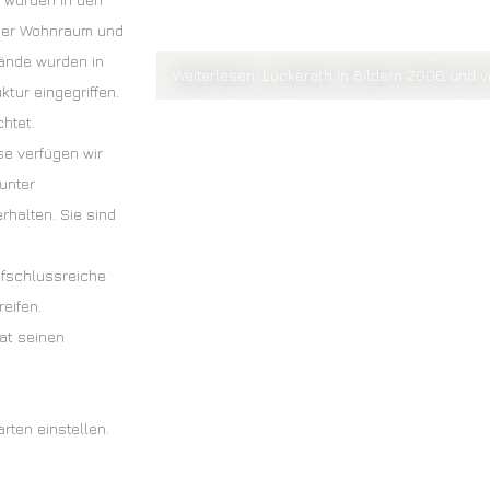
euer Wohnraum und
tände wurden in
Weiterlesen: Lückerath in Bildern 2006 und v
ktur eingegriffen.
htet.
e verfügen wir
unter
halten. Sie sind
ufschlussreiche
reifen.
at seinen
rten einstellen.