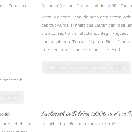
werk - Ensembles -
Schauen Sie auch
Dorfportrait
des WDR - Fernse
Wenn in diesem Gebäude nach dem ersten Weltk
gebraut wurde, erinnert das Läuten der Kapelle
die alte Tradition. Im Glockenschlag - Rhytmus 
herauszuhören: "Pönder längt dat Bier - Ponder l
Hochdeutsche: Pünder verdünnt das Bier!
Weiterlesen: Die alte Brauerei in Lückerath
 eingestellt.
- Lückerath
ute.
Lückerath in Bildern 2006 und vor J
Jahren erheblich
Schoßbachstraße - Kreuzung Neustraße.
n wurden in den