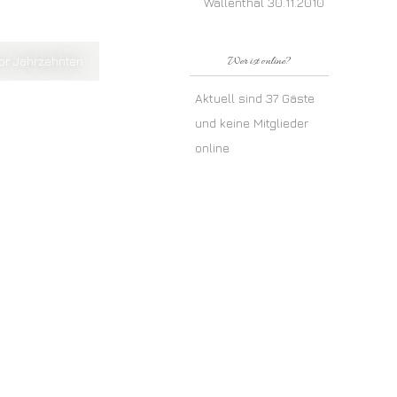
Wallenthal 30.11.2010
or Jahrzehnten.
Wer ist online?
Aktuell sind 37 Gäste
und keine Mitglieder
online