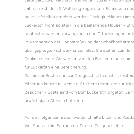
Jahren nach dem 2. Weltkrieg abgerissen. Es musste n
neue Hofstellen errichtet werden. Dank glücklicher Ums
Lückerath nicht so stark in die bestehende Häuser - Stru
Neubauten wurden vorwiegend in den Ortsrandlagen erric
Im Kernbereich der Hochstraße und der Schoßbachstrass
über gepflegte Fachwerk Ensembles. Sie stehen zum Teil 
Denkmalschutz. Sie werden von den Besitzern sorgsam er
für Lückerath eine Bereicherung.
Bei meiner Recherche zur Dorfgeschichte stieß ich auf a
Bilder. Ich konnte teilweise auf frühere Chroniken zurückg
Besucher - Gäste sind vom Dorf Lückerath angetan. Es h
urwüchsigen Charme behalten.
Auf den folgenden Seiten werde ich alte Bilder und Postka
Viel Spass beim Betrachten. Erlebte Zeitgeschichte.