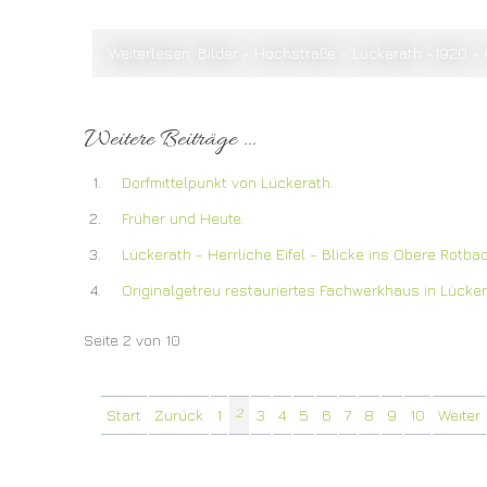
Weiterlesen: Bilder - Hochstraße - Lückerath -1920 - 
Weitere Beiträge ...
Dorfmittelpunkt von Lückerath.
Früher und Heute.
Lückerath - Herrliche Eifel - Blicke ins Obere Rotbac
Originalgetreu restauriertes Fachwerkhaus in Lücker
Seite 2 von 10
Start
Zurück
1
2
3
4
5
6
7
8
9
10
Weiter