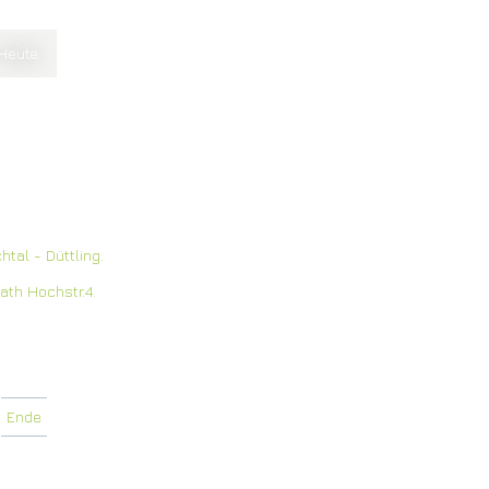
Heute.
htal - Düttling.
ath Hochstr.4.
Ende