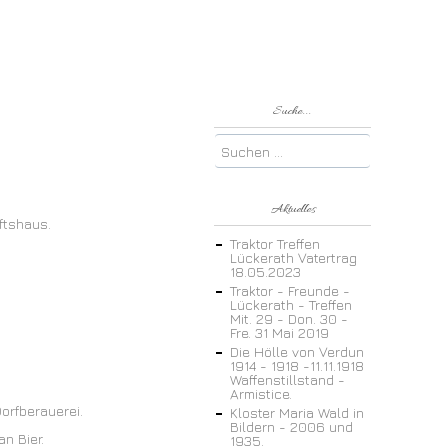
Suche...
Aktuelles
ftshaus.
Traktor Treffen
Lückerath Vatertrag
18.05.2023
Traktor - Freunde -
Lückerath - Treffen
Mit. 29 - Don. 30 -
Fre. 31 Mai 2019
Die Hölle von Verdun
1914 - 1918 -11.11.1918
Waffenstillstand -
Armistice.
orfberauerei.
Kloster Maria Wald in
Bildern - 2006 und
n Bier.
1935.