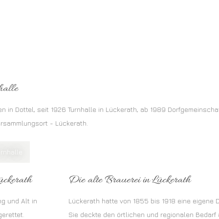
halle
 in Dottel, seit 1926 Turnhalle in Lückerath, ab 1989 Dorfgemeinscha
ersammlungsort - Lückerath.
rnhalle
ückerath
Die alte Brauerei in Lückerath
ng und Alt in
Lückerath hatte von 1855 bis 1918 eine eigene D
erettet.
Sie deckte den örtlichen und regionalen Bedarf a