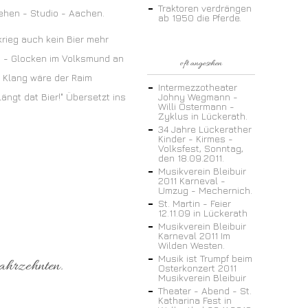
Traktoren verdrängen
hen - Studio - Aachen.
ab 1950 die Pferde.
rieg auch kein Bier mehr
n - Glocken im Volksmund an
oft angesehen
- Klang wäre der Raim
Intermezzotheater
ängt dat Bier!" Übersetzt ins
Johny Wegmann -
Willi Ostermann -
Zyklus in Lückerath.
34 Jahre Lückerather
Kinder - Kirmes -
Volksfest, Sonntag,
den 18.09.2011.
Musikverein Bleibuir
2011 Karneval -
Umzug - Mechernich.
St. Martin - Feier
12.11.09 in Lückerath
Musikverein Bleibuir
Karneval 2011 Im
Wilden Westen.
Musik ist Trumpf beim
ahrzehnten.
Osterkonzert 2011
Musikverein Bleibuir
Theater - Abend - St.
Katharina Fest in