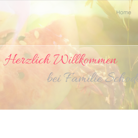
Home
lich Willkommen
milie Schodde